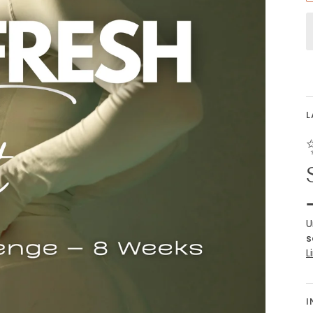
L
U
s
L
I